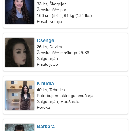
33 let, Škorpijon
Ženska išče par
166 cm (5'6"), 61 kg (134 lbs)
Posel, Kemija
Csenge
26 let, Devica
Ženska išče moškega 29-36
Salgótarján
Prijateljstvo
Klaudia
40 let, Tehtnica
Potrebujem taktnega smučarja
Salgótarján, Madžarska
Poroka
Barbara