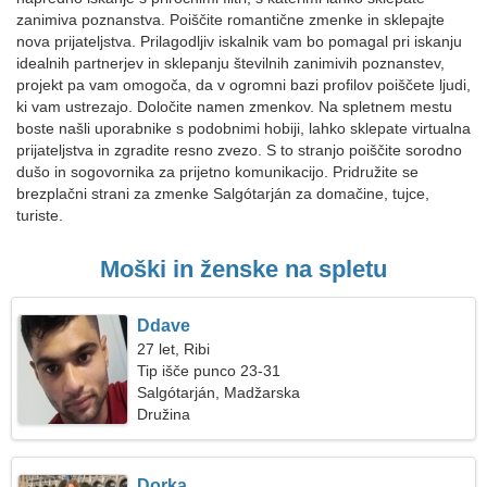
zanimiva poznanstva. Poiščite romantične zmenke in sklepajte
nova prijateljstva. Prilagodljiv iskalnik vam bo pomagal pri iskanju
idealnih partnerjev in sklepanju številnih zanimivih poznanstev,
projekt pa vam omogoča, da v ogromni bazi profilov poiščete ljudi,
ki vam ustrezajo. Določite namen zmenkov. Na spletnem mestu
boste našli uporabnike s podobnimi hobiji, lahko sklepate virtualna
prijateljstva in zgradite resno zvezo. S to stranjo poiščite sorodno
dušo in sogovornika za prijetno komunikacijo. Pridružite se
brezplačni strani za zmenke Salgótarján za domačine, tujce,
turiste.
Moški in ženske na spletu
Ddave
27 let, Ribi
Tip išče punco 23-31
Salgótarján, Madžarska
Družina
Dorka