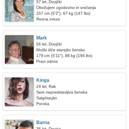
57 let, Dvojčki
Obožujem zgodovino in srečanja
157 cm (5'2"), 67 kg (147 lbs)
Resna zveza
Mark
56 let, Dvojčki
Moški išče starejšo žensko
179 cm (5'11"), 88 kg (194 lbs)
Pravi odnos
Kinga
24 let, Rak
Sem nepredstavljiva ženska
Salgótarján
Poroka
Barna
36 let, Devica