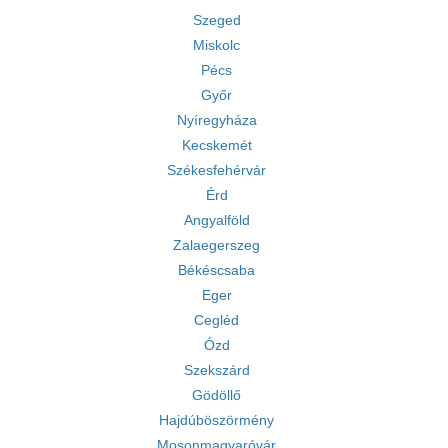
Szeged
Miskolc
Pécs
Győr
Nyíregyháza
Kecskemét
Székesfehérvár
Érd
Angyalföld
Zalaegerszeg
Békéscsaba
Eger
Cegléd
Ózd
Szekszárd
Gödöllő
Hajdúböszörmény
Mosonmagyaróvár