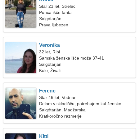
Star 23 let, Strelec
Punca išče fanta
Salgótarján
Prava ljubezen
Veronika
32 let, Ribi
Samska ženska išče moža 37-41
Salgótarján
Kolo, Živali
Ferenc
Star 46 let, Vodnar
Delam v skladišču, potrebujem kul žensko
Salgótarján, Madžarska
Kratkoročno razmerje
Kitti