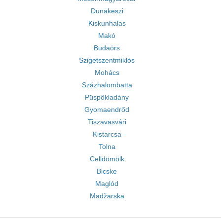
Dunakeszi
Kiskunhalas
Makó
Budaörs
Szigetszentmiklós
Mohács
Százhalombatta
Püspökladány
Gyomaendrőd
Tiszavasvári
Kistarcsa
Tolna
Celldömölk
Bicske
Maglód
Madžarska