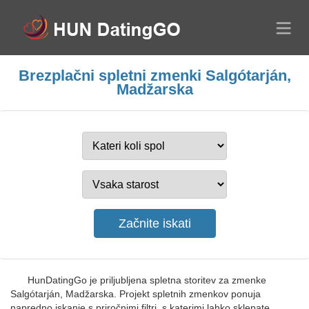
Brezplačni spletni zmenki Salgótarján,
Madžarska
HunDatingGo je priljubljena spletna storitev za zmenke
Salgótarján, Madžarska. Projekt spletnih zmenkov ponuja
napredno iskanje s priročnimi filtri, s katerimi lahko sklepate