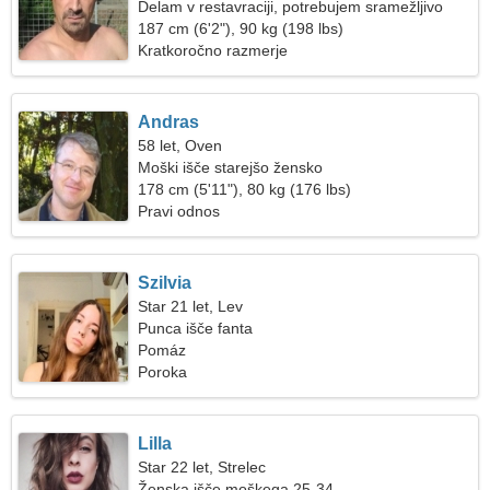
Delam v restavraciji, potrebujem sramežljivo
žensko
187 cm (6'2"), 90 kg (198 lbs)
Kratkoročno razmerje
Andras
58 let, Oven
Moški išče starejšo žensko
178 cm (5'11"), 80 kg (176 lbs)
Pravi odnos
Szilvia
Star 21 let, Lev
Punca išče fanta
Pomáz
Poroka
Lilla
Star 22 let, Strelec
Ženska išče moškega 25-34