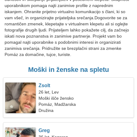
uporabnikom pomaga najti zanimive profile z naprednim
iskanjem. Ohranite prijetno virtualno komunikacijo s člani, ki so
vam všeč, in organizirajte prijateljska srečanja.Dogovorite se za
romantičen zmenek, klepetajte v virtualnem klepetu ali si oglejte
fotografije drugih ljudi. Prijateljem lahko pokažete cilj, da začnejo
iskati nova poznanstva in zanimive partnerje. Projekt vam bo
pomagal najti uporabnike s podobnimi interesi in organizirati
zanimiva srečanja. Pridružite se brezplačni strani za zmenke
Pomáz za domačine, tujce, turiste.
Moški in ženske na spletu
Zsolt
26 let, Lev
Moški išče žensko
Pomáz, Madžarska
Družina
Greg