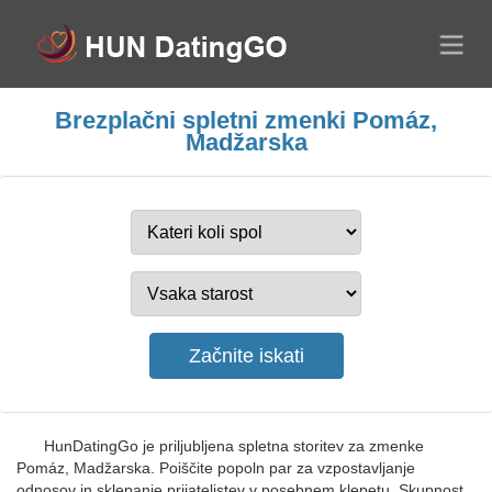
Brezplačni spletni zmenki Pomáz,
Madžarska
HunDatingGo je priljubljena spletna storitev za zmenke
Pomáz, Madžarska. Poiščite popoln par za vzpostavljanje
odnosov in sklepanje prijateljstev v posebnem klepetu. Skupnost