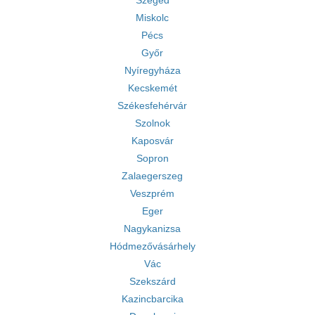
Szeged
Miskolc
Pécs
Győr
Nyíregyháza
Kecskemét
Székesfehérvár
Szolnok
Kaposvár
Sopron
Zalaegerszeg
Veszprém
Eger
Nagykanizsa
Hódmezővásárhely
Vác
Szekszárd
Kazincbarcika