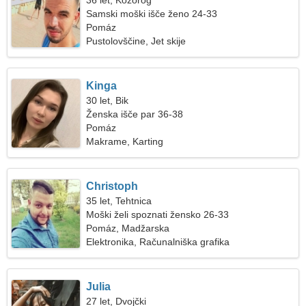
36 let, Kozorog
Samski moški išče ženo 24-33
Pomáz
Pustolovščine, Jet skije
Kinga
30 let, Bik
Ženska išče par 36-38
Pomáz
Makrame, Karting
Christoph
35 let, Tehtnica
Moški želi spoznati žensko 26-33
Pomáz, Madžarska
Elektronika, Računalniška grafika
Julia
27 let, Dvojčki