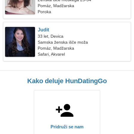
Pomáz, Madžarska
Poroka
Judit
33 let, Devica
Samska ženska išče moža
Pomáz, Madžarska
Safari, Akvarel
Kako deluje HunDatingGo
Pridruži se nam