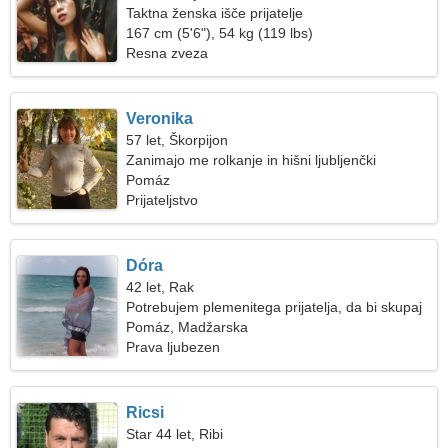
Taktna ženska išče prijatelje
167 cm (5'6"), 54 kg (119 lbs)
Resna zveza
Veronika
57 let, Škorpijon
Zanimajo me rolkanje in hišni ljubljenčki
Pomáz
Prijateljstvo
Dóra
42 let, Rak
Potrebujem plemenitega prijatelja, da bi skupaj
plesala
Pomáz, Madžarska
Prava ljubezen
Ricsi
Star 44 let, Ribi