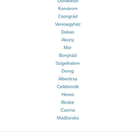
Dunakeszi
Komárom
Csongrád
Veresegyház
Dabas
Abony
Mór
Bonyhád
Szigethalom
Dorog
Albertirsa
Celldömölk
Heves
Bicske
Csorna
Madžarska