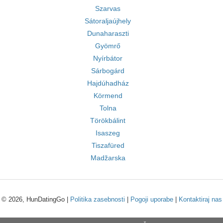
Szarvas
Sátoraljaújhely
Dunaharaszti
Gyömrő
Nyírbátor
Sárbogárd
Hajdúhadház
Körmend
Tolna
Törökbálint
Isaszeg
Tiszafüred
Madžarska
© 2026, HunDatingGo |
Politika zasebnosti
|
Pogoji uporabe
|
Kontaktiraj nas