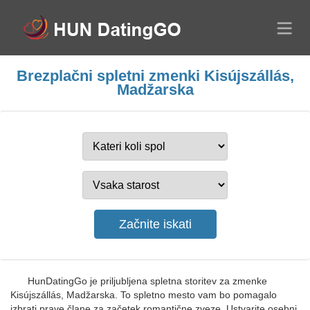
Brezplačni spletni zmenki Kisújszállás,
Madžarska
HunDatingGo je priljubljena spletna storitev za zmenke
Kisújszállás, Madžarska. To spletno mesto vam bo pomagalo
izbrati prave člane za začetek romantične zveze. Ustvarite osebni