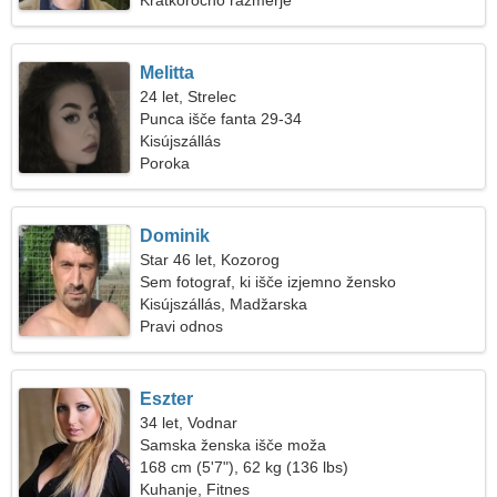
Kratkoročno razmerje
Melitta
24 let, Strelec
Punca išče fanta 29-34
Kisújszállás
Poroka
Dominik
Star 46 let, Kozorog
Sem fotograf, ki išče izjemno žensko
Kisújszállás, Madžarska
Pravi odnos
Eszter
34 let, Vodnar
Samska ženska išče moža
168 cm (5'7"), 62 kg (136 lbs)
Kuhanje, Fitnes