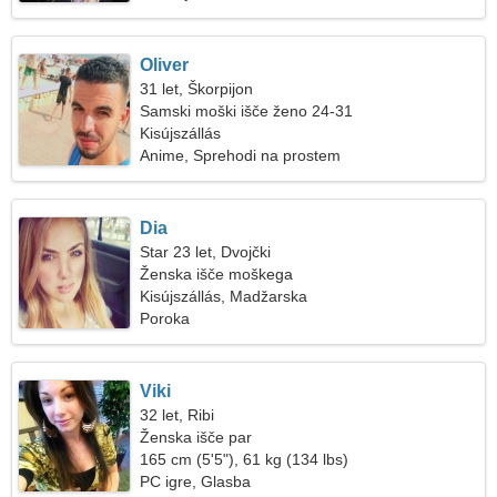
Oliver
31 let, Škorpijon
Samski moški išče ženo 24-31
Kisújszállás
Anime, Sprehodi na prostem
Dia
Star 23 let, Dvojčki
Ženska išče moškega
Kisújszállás, Madžarska
Poroka
Viki
32 let, Ribi
Ženska išče par
165 cm (5'5"), 61 kg (134 lbs)
PC igre, Glasba