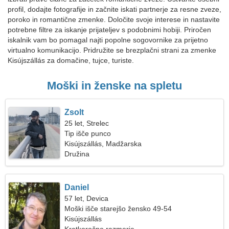
profil, dodajte fotografije in začnite iskati partnerje za resne zveze,
poroko in romantične zmenke. Določite svoje interese in nastavite
potrebne filtre za iskanje prijateljev s podobnimi hobiji. Priročen
iskalnik vam bo pomagal najti popolne sogovornike za prijetno
virtualno komunikacijo. Pridružite se brezplačni strani za zmenke
Kisújszállás za domačine, tujce, turiste.
Moški in ženske na spletu
Zsolt
25 let, Strelec
Tip išče punco
Kisújszállás, Madžarska
Družina
Daniel
57 let, Devica
Moški išče starejšo žensko 49-54
Kisújszállás