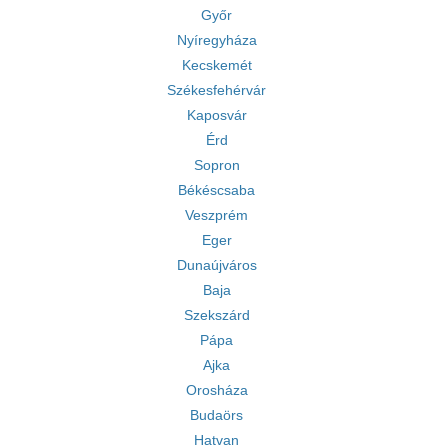
Győr
Nyíregyháza
Kecskemét
Székesfehérvár
Kaposvár
Érd
Sopron
Békéscsaba
Veszprém
Eger
Dunaújváros
Baja
Szekszárd
Pápa
Ajka
Orosháza
Budaörs
Hatvan