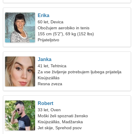
Erika
60 let, Devica
Obožujem aerobiko in tenis
155 cm (5'2"), 69 kg (152 lbs)
Prijateljstvo
Janka
41 let, Tehtnica
Za vse življenje potrebujem ljubega prijatelja
Kisújszállás
Resna zveza
Robert
33 let, Oven
Moški želi spoznati žensko
Kisújszállás, Madžarska
Jet skije, Sprehod psov