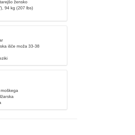
tarejšo žensko
), 94 kg (207 lbs)
ar
ska išče moža 33-38
eziki
e moškega
džarska
a