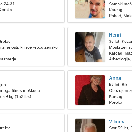
co 24-31
Samski mošk
žarska
Karcag
Pohod, Mak
Henri
trelec
35 let, Kozo
 znanosti, ki išče vročo žensko
Moški želi s
Karcag, Ma
 razmerje
Arheologija
Anna
ijon
57 let, Bik
nega fitnes moškega
Obožujem zg
, 69 kg (152 lbs)
Karcag
Poroka
Vilmos
trelec
Star 59 let,