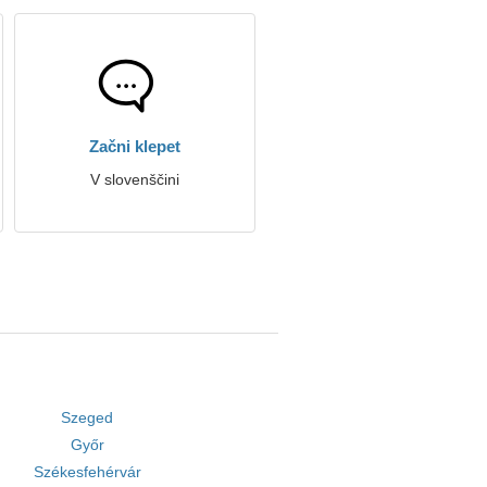
Začni klepet
V slovenščini
Szeged
Győr
Székesfehérvár