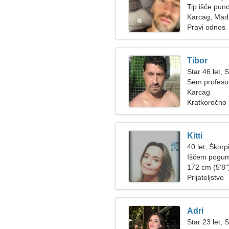
Tip išče pun
Karcag, Mad
Pravi odnos
Tibor
Star 46 let, S
Sem profesor
Karcag
Kratkoročno
Kitti
40 let, Škorp
Iščem pogum
172 cm (5'8")
Prijateljstvo
Adri
Star 23 let, S