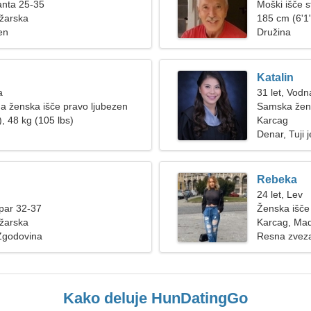
anta 25-35
Moški išče s
žarska
185 cm (6'1"
en
Družina
Katalin
a
31 let, Vodn
a ženska išče pravo ljubezen
Samska žen
, 48 kg (105 lbs)
Karcag
Denar, Tuji j
Rebeka
24 let, Lev
par 32-37
Ženska išč
žarska
Karcag, Ma
 Zgodovina
Resna zvez
Kako deluje HunDatingGo