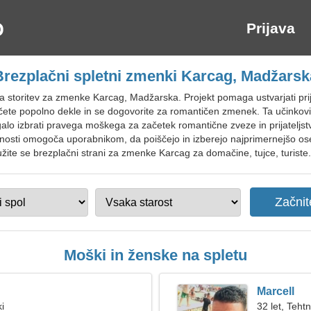
Prijava
Brezplačni spletni zmenki Karcag, Madžarsk
na storitev za zmenke Karcag, Madžarska. Projekt pomaga ustvarjati prij
ščete popolno dekle in se dogovorite za romantičen zmenek. Ta učinkovi
lo izbrati pravega moškega za začetek romantične zveze in prijateljst
sti omogoča uporabnikom, da poiščejo in izberejo najprimernejšo osebo
žite se brezplačni strani za zmenke Karcag za domačine, tujce, turiste.
Moški in ženske na spletu
Marcell
ki
32 let, Tehtn