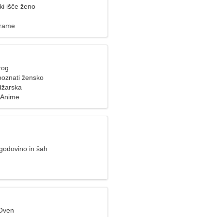
i išče ženo
rame
rog
poznati žensko
džarska
, Anime
odovino in šah
 Oven