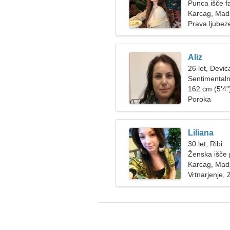
Punca išče f
Karcag, Mad
Prava ljubez
Aliz
26 let, Devic
Sentimentaln
162 cm (5'4")
Poroka
Liliana
30 let, Ribi
Ženska išče 
Karcag, Mad
Vrtnarjenje,