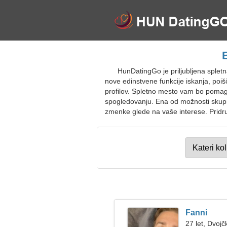
HunDatingGo je priljubljena splet
nove edinstvene funkcije iskanja, poi
profilov. Spletno mesto vam bo pomaga
spogledovanju. Ena od možnosti skupno
zmenke glede na vaše interese. Pridru
Fanni
27 let, Dvojč